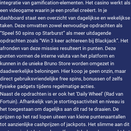
integratie van gamification-elementen. Het casino werkt als
een videogame waarin je een profiel creëert. In je
dashboard staat een overzicht van dagelijkse en wekelijkse
taken. Deze omvatten zowel eenvoudige opdrachten als
“Speel 50 spins op Starburst” als meer uitdagende
opdrachten zoals “Win 3 keer achtereen bij Blackjack”. Het
afronden van deze missies resulteert in punten. Deze
punten vormen de interne valuta van het platform en
kunnen in de unieke Bruno Store worden omgezet in
daadwerkelijke beloningen. Hier koop je geen onzin, maar
direct gebruiksvriendelijke free spins, bonussen of zelfs
fysieke gadgets tijdens regelmatige acties.
Naast de opdrachten is er ook het ‘Daily Wheel’ (Rad van
Fortuin). Afhankelijk van je stortingsactiviteit en niveau is
het toegestaan om dagelijks aan dit rad te draaien. De
prijzen op het rad lopen uiteen van kleine puntenaantallen
tot aanzienlijke cashprijzen of jackpots. Het slimme aan dit