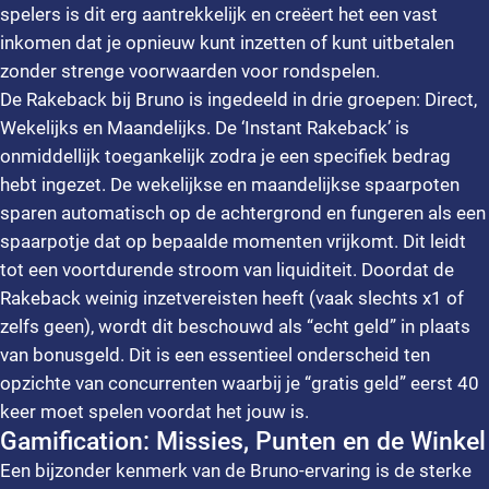
spelers is dit erg aantrekkelijk en creëert het een vast
inkomen dat je opnieuw kunt inzetten of kunt uitbetalen
zonder strenge voorwaarden voor rondspelen.
De Rakeback bij Bruno is ingedeeld in drie groepen: Direct,
Wekelijks en Maandelijks. De ‘Instant Rakeback’ is
onmiddellijk toegankelijk zodra je een specifiek bedrag
hebt ingezet. De wekelijkse en maandelijkse spaarpoten
sparen automatisch op de achtergrond en fungeren als een
spaarpotje dat op bepaalde momenten vrijkomt. Dit leidt
tot een voortdurende stroom van liquiditeit. Doordat de
Rakeback weinig inzetvereisten heeft (vaak slechts x1 of
zelfs geen), wordt dit beschouwd als “echt geld” in plaats
van bonusgeld. Dit is een essentieel onderscheid ten
opzichte van concurrenten waarbij je “gratis geld” eerst 40
keer moet spelen voordat het jouw is.
Gamification: Missies, Punten en de Winkel
Een bijzonder kenmerk van de Bruno-ervaring is de sterke