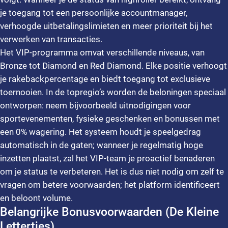
je toegang tot een persoonlijke accountmanager,
verhoogde uitbetalingslimieten en meer prioriteit bij het
verwerken van transacties.
Het VIP-programma omvat verschillende niveaus, van
Bronze tot Diamond en Red Diamond. Elke positie verhoogt
je rakebackpercentage en biedt toegang tot exclusieve
toernooien. In de topregio’s worden de beloningen speciaal
ontworpen: neem bijvoorbeeld uitnodigingen voor
sportevenementen, fysieke geschenken en bonussen met
een 0% wagering. Het systeem houdt je speelgedrag
automatisch in de gaten; wanneer je regelmatig hoge
inzetten plaatst, zal het VIP-team je proactief benaderen
om je status te verbeteren. Het is dus niet nodig om zelf te
vragen om betere voorwaarden; het platform identificeert
en beloont volume.
Belangrijke Bonusvoorwaarden (De Kleine
Lettertjes)