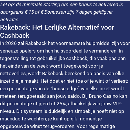
Let op: de minimale storting om een bonus te activeren is
doorgaans € 15 of € Bonussen zijn 7 dagen geldig na
activatie.
Rakeback: Het Eerlijke Alternatief voor
Cashback
In 2026 zal Rakeback het voornaamste hulpmiddel zijn voor
serieuze spelers om hun huisvoordeel te verminderen. In
tegenstelling tot gebruikelijke cashback, die vaak pas aan
het einde van de week wordt toegekend voor je
nettoverlies, wordt Rakeback berekend op basis van elke
inzet die je maakt. Het doet er niet toe of je wint of verliest;
een percentage van de “house edge” van elke inzet wordt
meteen terugbetaald aan jouw saldo. Bij Bruno Casino kan
dit percentage stijgen tot 25%, afhankelijk van jouw VIP-
niveau. Dit systeem is duidelijk en simpel: je hoeft niet op
maandag te wachten; je kunt op elk moment je
opgebouwde winst terugvorderen. Voor regelmatige