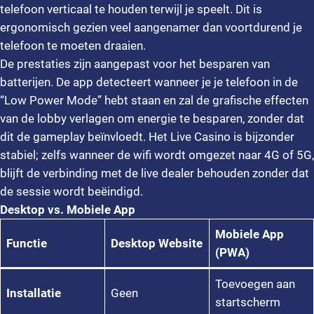
telefoon verticaal te houden terwijl je speelt. Dit is
ergonomisch gezien veel aangenamer dan voortdurend je
telefoon te moeten draaien.
De prestaties zijn aangepast voor het besparen van
batterijen. De app detecteert wanneer je je telefoon in de
“Low Power Mode” hebt staan en zal de grafische effecten
van de lobby verlagen om energie te besparen, zonder dat
dit de gameplay beïnvloedt. Het Live Casino is bijzonder
stabiel; zelfs wanneer de wifi wordt omgezet naar 4G of 5G,
blijft de verbinding met de live dealer behouden zonder dat
de sessie wordt beëindigd.
Desktop vs. Mobiele App
Mobiele App
Functie
Desktop Website
(PWA)
Toevoegen aan
Installatie
Geen
startscherm