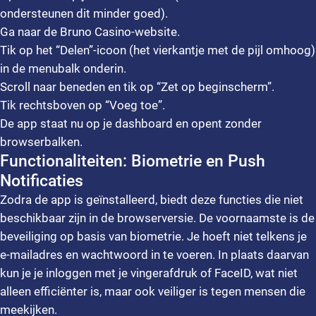
ondersteunen dit minder goed).
Ga naar de Bruno Casino-website.
Tik op het “Delen”-icoon (het vierkantje met de pijl omhoog)
in de menubalk onderin.
Scroll naar beneden en tik op “Zet op beginscherm”.
Tik rechtsboven op “Voeg toe”.
De app staat nu op je dashboard en opent zonder
browserbalken.
Functionaliteiten: Biometrie en Push
Notificaties
Zodra de app is geïnstalleerd, biedt deze functies die niet
beschikbaar zijn in de browserversie. De voornaamste is de
beveiliging op basis van biometrie. Je hoeft niet telkens je
e-mailadres en wachtwoord in te voeren. In plaats daarvan
kun je je inloggen met je vingerafdruk of FaceID, wat niet
alleen efficiënter is, maar ook veiliger is tegen mensen die
meekijken.