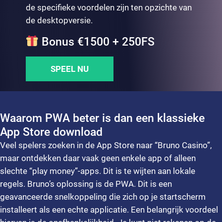
de specifieke voordelen zijn ten opzichte van
de desktopversie.
Bonus €1500 + 250FS
SPEEL NU
Waarom PWA beter is dan een klassieke
App Store download
Veel spelers zoeken in de App Store naar “Bruno Casino”,
maar ontdekken daar vaak geen enkele app of alleen
slechte “play money”-apps. Dit is te wijten aan lokale
regels. Bruno’s oplossing is de PWA. Dit is een
geavanceerde snelkoppeling die zich op je startscherm
installeert als een echte applicatie. Een belangrijk voordeel